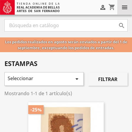
shopping_cart



Los pedidos realizados en agosto serán enviados a partir del 1 de
septiembre, exceptuando los pedidos de entradas.
ESTAMPAS
Seleccionar

FILTRAR
Mostrando 1-1 de 1 artículo(s)
-25%