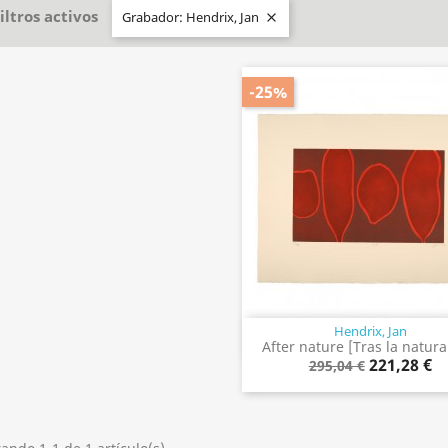
iltros activos
Grabador: Hendrix, Jan

-25%
Hendrix, Jan
Vista rápida

After nature [Tras la natura
221,28 €
295,04 €