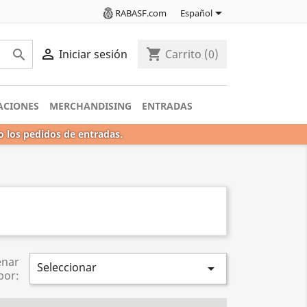

RABASF.com
Español

shopping_cart

Iniciar sesión
Carrito
(0)
ACIONES
MERCHANDISING
ENTRADAS
o los pedidos de entradas.
enar
Seleccionar

por: