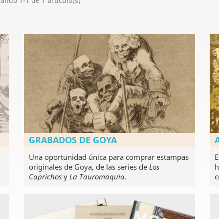
ando 1-1 de 1 artículo(s)
GRABADOS DE GOYA
Una oportunidad única para comprar estampas
E
originales de Goya, de las series de
Los
h
Caprichos
y
La Tauromaquia
.
c