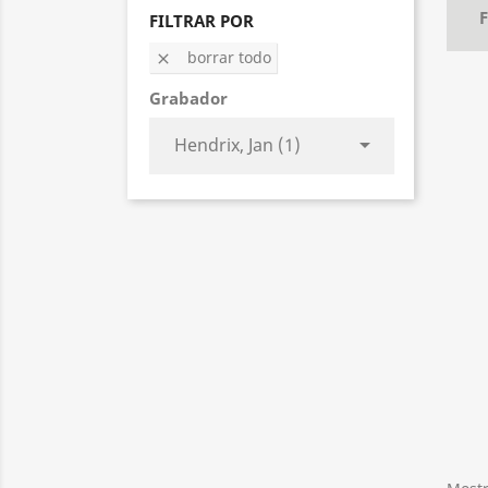
F
FILTRAR POR
borrar todo

Grabador

Hendrix, Jan (1)