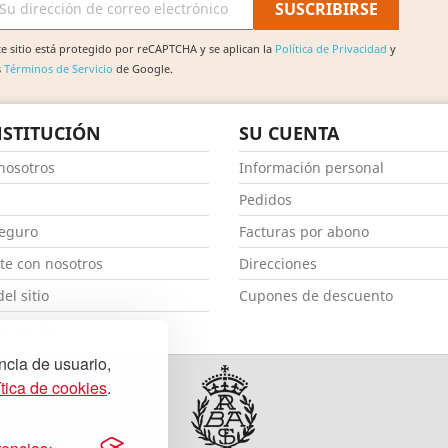
te sitio está protegido por reCAPTCHA y se aplican la
Política de Privacidad
y
s
Términos de Servicio
de Google.
NSTITUCIÓN
SU CUENTA
nosotros
Información personal
Pedidos
eguro
Facturas por abono
te con nosotros
Direcciones
el sitio
Cupones de descuento
a tienda
ncia de usuario,
ítica de cookies
.