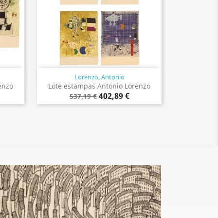
Lorenzo, Antonio
Vista rápida

enzo
Lote estampas Antonio Lorenzo
402,89 €
537,19 €