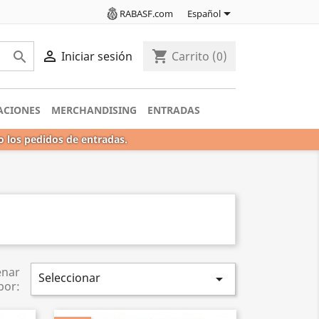

RABASF.com
Español

shopping_cart

Iniciar sesión
Carrito
(0)
ACIONES
MERCHANDISING
ENTRADAS
o los pedidos de entradas.
enar
Seleccionar

por: