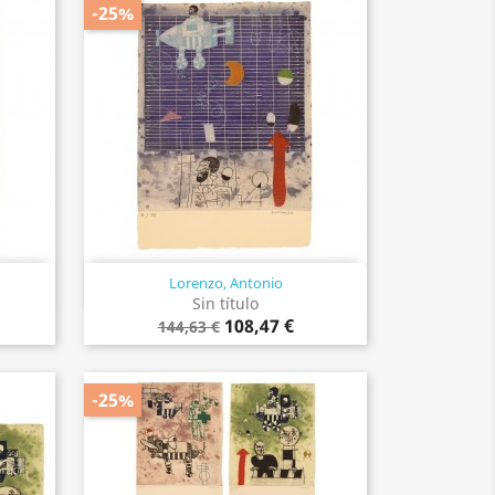
-25%
Lorenzo, Antonio
Vista rápida

Sin título
108,47 €
144,63 €
-25%