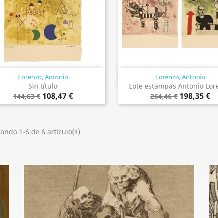
Lorenzo, Antonio
Lorenzo, Antonio
Vista rápida
Vista rápida


Sin título
Lote estampas Antonio Lor
108,47 €
198,35 €
144,63 €
264,46 €
ando 1-6 de 6 artículo(s)