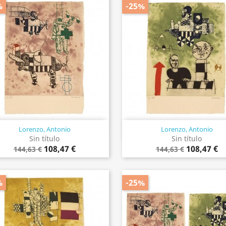
%
-25%
Lorenzo, Antonio
Lorenzo, Antonio
Vista rápida
Vista rápida


Sin título
Sin título
108,47 €
108,47 €
144,63 €
144,63 €
%
-25%