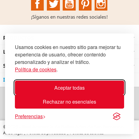
Facebook
Twitter
YouTube
Pinterest
Instagram
¡Síganos en nuestras redes sociales!
PRODUCTOS

Usamos cookies en nuestro sitio para mejorar tu
LA INSTITUCIÓN

experiencia de usuario, ofrecer contenido
personalizado y analizar el tráfico.
SU CUENTA

Política de cookies
.
INFORMACIÓN DE LA TIENDA
Aceptar todas
Rechazar no esenciales
Preferencias
© 2026 - Real Academia de Bellas Artes de San Fernando
Aviso legal
|
Política de privacidad
|
Política de cookies