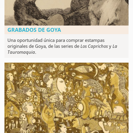
GRABADOS DE GOYA
Una oportunidad única para comprar estampas
originales de Goya, de las series de
Los Caprichos
y
La
Tauromaquia
.