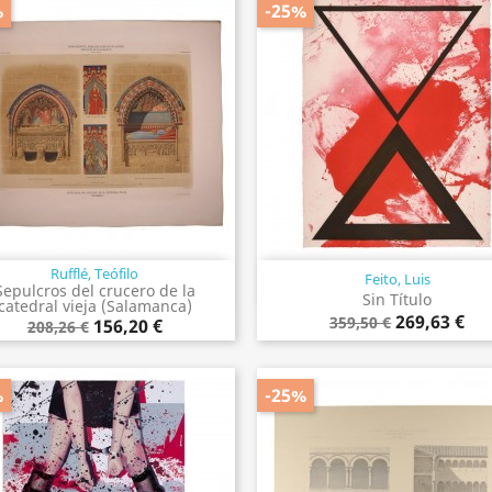
%
-25%
Rufflé, Teófilo
Feito, Luis
Vista rápida
Vista rápida


Sepulcros del crucero de la
Sin Título
catedral vieja (Salamanca)
269,63 €
359,50 €
156,20 €
208,26 €
%
-25%