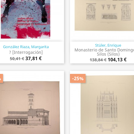
Stüler, Enrique
González Riaza, Margarita
Vista rápida
Vista rápida


Monasterio de Santo Doming
? [Interrogación]
Silos (Silos)
37,81 €
50,41 €
104,13 €
138,84 €
%
-25%