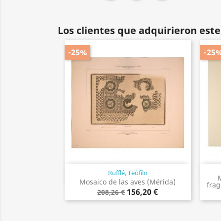
Los clientes que adquirieron es
-25%
-25
Rufflé, Teófilo
Vista rápida

M
Mosaico de las aves (Mérida)
frag
156,20 €
208,26 €