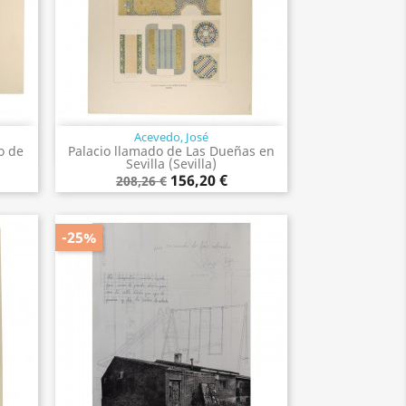
Acevedo, José
Vista rápida

o de
Palacio llamado de Las Dueñas en
Sevilla (Sevilla)
156,20 €
208,26 €
-25%