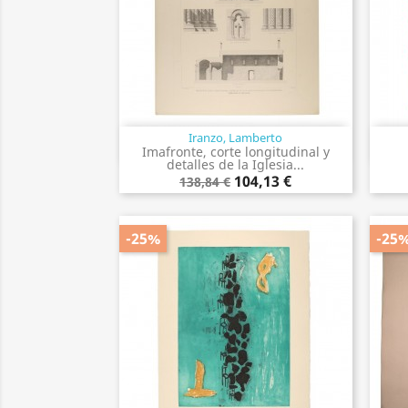
Iranzo, Lamberto
Vista rápida

Imafronte, corte longitudinal y
detalles de la Iglesia...
104,13 €
138,84 €
-25%
-25