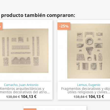
te producto también compraron:
%
-25%
Camacho, Juan Antonio
Lemus, Eugenio
Vista rápida
Vista rápida


iembros arquitectónicos y
Fragmentos decorativos y obj
mentos decorativos del atrio...
útiles religiosos y civiles..
104,13 €
104,13 €
138,84 €
138,84 €