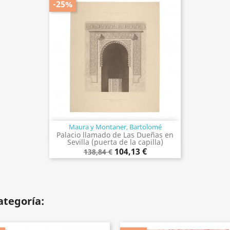
-25%
Maura y Montaner, Bartolomé
Vista rápida

Palacio llamado de Las Dueñas en
Sevilla (puerta de la capilla)
104,13 €
138,84 €
ategoría: