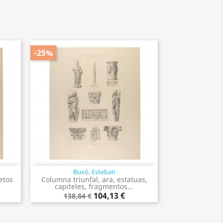
-25%
Buxó, Esteban
Vista rápida

etos
Columna triunfal, ara, estatuas,
.
capiteles, fragmentos...
104,13 €
138,84 €