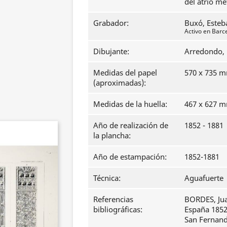
del atrio me
Grabador:
Buxó, Esteb
Activo en Barc
Dibujante:
Arredondo, 
Medidas del papel
570 x 735 
(aproximadas):
Medidas de la huella:
467 x 627 
Año de realización de
1852 - 1881
la plancha:
Año de estampación:
1852-1881
Técnica:
Aguafuerte
Referencias
BORDES, Ju
bibliográficas:
España 1852
San Fernando