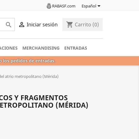

RABASF.com
Español

shopping_cart

Iniciar sesión
Carrito
(0)
ACIONES
MERCHANDISING
ENTRADAS
o los pedidos de entradas.
el atrio metropolitano (Mérida)
COS Y FRAGMENTOS
METROPOLITANO (MÉRIDA)