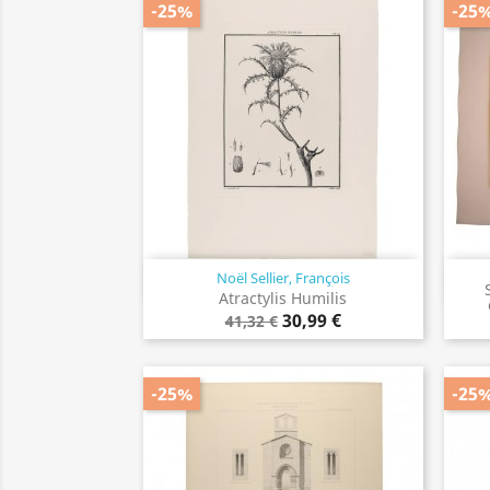
-25%
-25
Noël Sellier, François
Vista rápida

Atractylis Humilis
30,99 €
41,32 €
-25%
-25