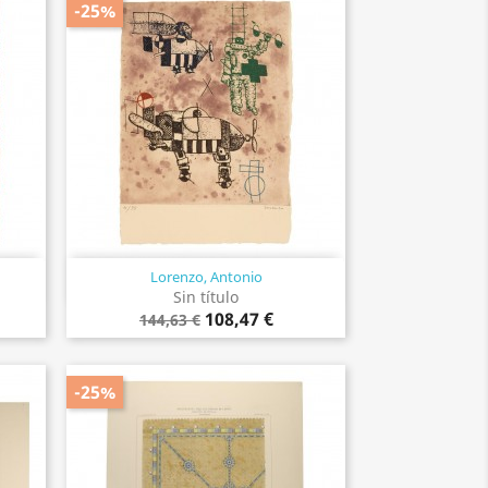
-25%
Lorenzo, Antonio
Vista rápida

Sin título
108,47 €
144,63 €
-25%