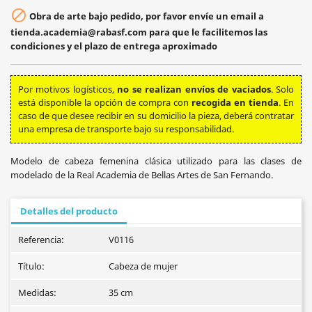

Obra de arte bajo pedido, por favor envíe un email a
tienda.academia@rabasf.com para que le facilitemos las
condiciones y el plazo de entrega aproximado
Por motivos logísticos,
no se realizan envíos de vaciados
. Solo
está disponible la opción de compra con
recogida en tienda
. En
caso de que desee recibir en su domicilio la pieza, deberá contratar
una empresa de transporte bajo su responsabilidad.
Modelo de cabeza femenina clásica utilizado para las clases de
modelado de la Real Academia de Bellas Artes de San Fernando.
Detalles del producto
Referencia:
V0116
Título:
Cabeza de mujer
Medidas:
35 cm