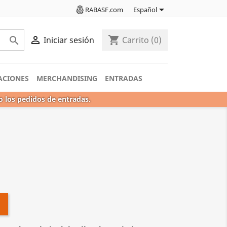

RABASF.com
Español

shopping_cart

Iniciar sesión
Carrito
(0)
ACIONES
MERCHANDISING
ENTRADAS
o los pedidos de entradas.