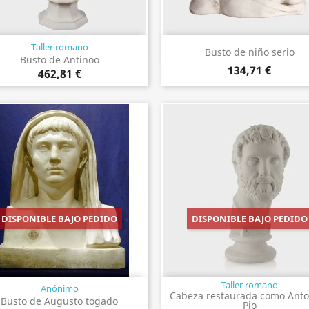
Taller romano
Vista rápida
Vista rápida


Busto de niño serio
Busto de Antinoo
134,71 €
462,81 €
DISPONIBLE BAJO PEDIDO
DISPONIBLE BAJO PEDIDO
Taller romano
Anónimo
Vista rápida
Vista rápida


Cabeza restaurada como Anto
Busto de Augusto togado
Pio