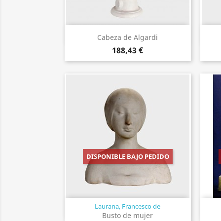
Vista rápida

Cabeza de Algardi
188,43 €
DISPONIBLE BAJO PEDIDO
Laurana, Francesco de
Vista rápida

Busto de mujer