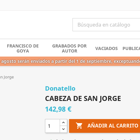
FRANCISCO DE
GRABADOS POR
VACIADOS
PUBLIC
GOYA
AUTOR
 agosto serán enviados a partir del 1 de septiembre, exceptuand
n Jorge
Donatello
CABEZA DE SAN JORGE
142,98 €

AÑADIR AL CARRITO