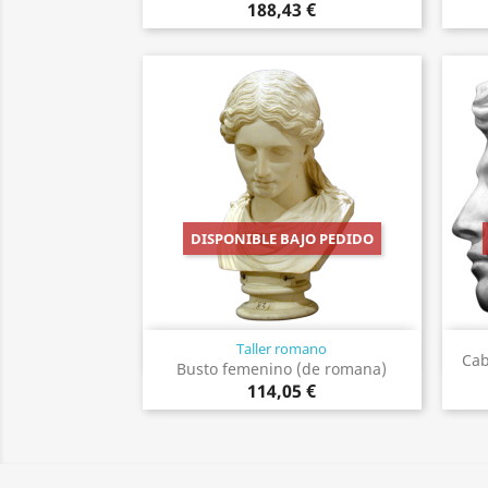
188,43 €
DISPONIBLE BAJO PEDIDO
Taller romano
Vista rápida

Cab
Busto femenino (de romana)
114,05 €