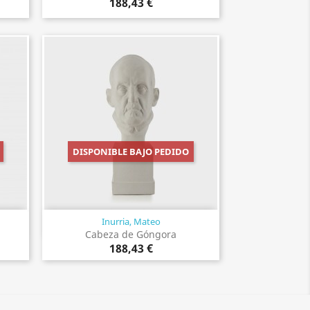
188,43 €
DISPONIBLE BAJO PEDIDO
Inurria, Mateo
Vista rápida

Cabeza de Góngora
188,43 €