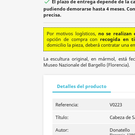

El plazo de entrega depende de la ca
pudiendo demorarse hasta 4 meses. Con
precisa.
Por motivos logísticos,
no se realizan 
opción de compra con
recogida en t
domicilio la pieza, deberá contratar una e
La escultura original, en mármol, está f
Museo Nazionale del Bargello (Florencia).
Detalles del producto
Referencia:
V0223
Título:
Cabeza de S
Autor:
Donatello
Florencia, 1386