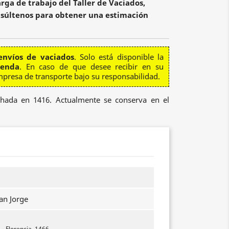
rga de trabajo del Taller de Vaciados,
súltenos para obtener una estimación
envíos de vaciados
. Solo está disponible la
ienda
. En caso de que desee recibir en su
mpresa de transporte bajo su responsabilidad.
echada en 1416. Actualmente se conserva en el
an Jorge
 - Florencia, 1466