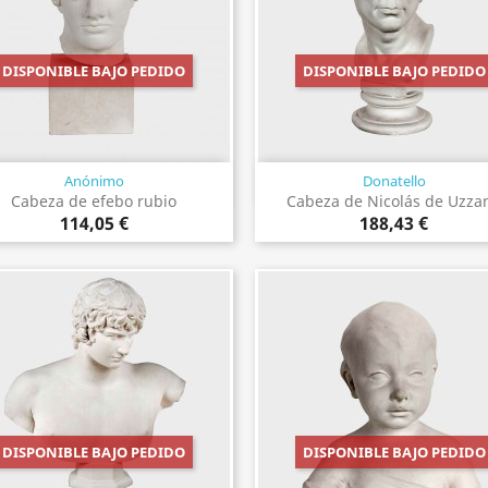
DISPONIBLE BAJO PEDIDO
DISPONIBLE BAJO PEDIDO
Anónimo
Donatello
Vista rápida
Vista rápida


Cabeza de efebo rubio
Cabeza de Nicolás de Uzza
114,05 €
188,43 €
DISPONIBLE BAJO PEDIDO
DISPONIBLE BAJO PEDIDO