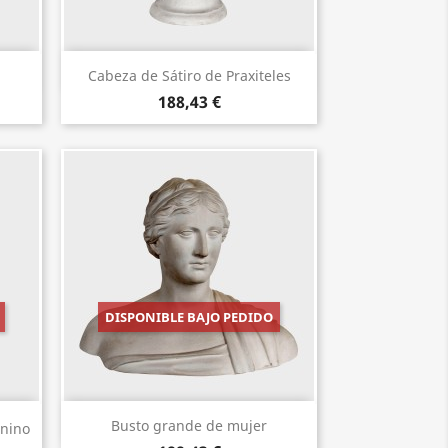
Vista rápida

Cabeza de Sátiro de Praxiteles
188,43 €
DISPONIBLE BAJO PEDIDO
Vista rápida

Busto grande de mujer
nino