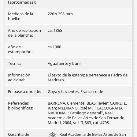
(aproximadas):
Medidas de la
226 x 298 mm
huella:
Año de realización
ca. 1865
de la plancha:
Año de
ca.1980
estampación:
Técnica:
Aguafuerte y buril
Información
El texto de la estampa pertenece a Pedro de
adicional:
Madrazo.
En base a obra de:
Goya y Lucientes, Francisco de
Referencias
BARRENA, Clemente; BLAS, Javier; CARRETE,
bibliográficas:
Juan; MEDRANO, José M., "CALCOGRAFÍA
NACIONAL: Catálogo general", Real
Academia de Bellas Artes de San Fernando,
Madrid, 2004, vol. II, 563, cat. 4708.
Garantía de
Real Academia de Bellas Artes de San