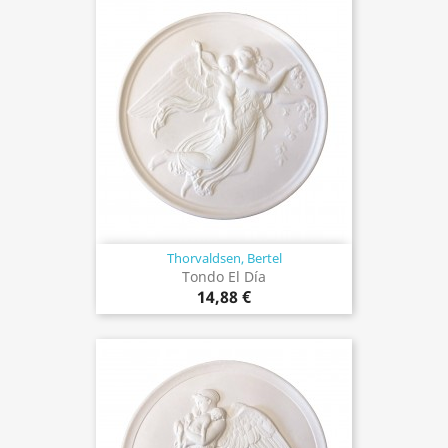
Thorvaldsen, Bertel
Tondo El Día
14,88 €