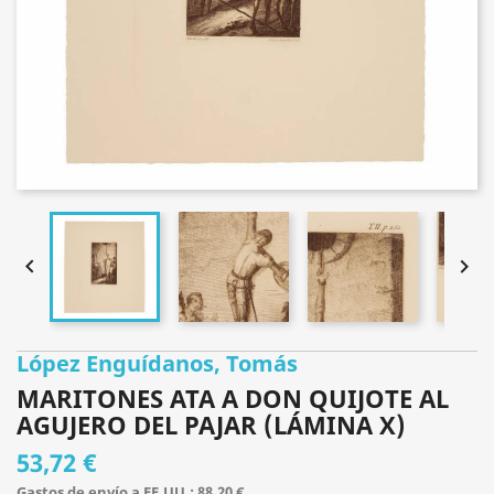


López Enguídanos, Tomás
MARITONES ATA A DON QUIJOTE AL
AGUJERO DEL PAJAR (LÁMINA X)
53,72 €
Gastos de envío a EE.UU.: 88,20 €