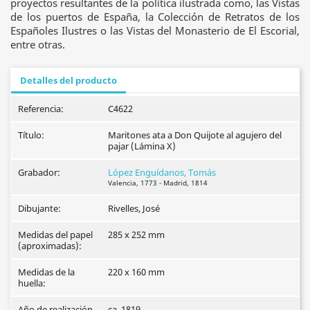
proyectos resultantes de la política ilustrada como, las Vistas
de los puertos de España, la Colección de Retratos de los
Españoles Ilustres o las Vistas del Monasterio de El Escorial,
entre otras.
Detalles del producto
Referencia:
C4622
Título:
Maritones ata a Don Quijote al agujero del
pajar (Lámina X)
Grabador:
López Enguídanos, Tomás
Valencia, 1773 - Madrid, 1814
Dibujante:
Rivelles, José
Medidas del papel
285 x 252 mm
(aproximadas):
Medidas de la
220 x 160 mm
huella:
Año de realización
ca. 1819