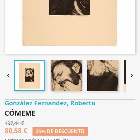


González Fernández, Roberto
CÓMEME
107,44 €
80,58 €
25% DE DESCUENTO