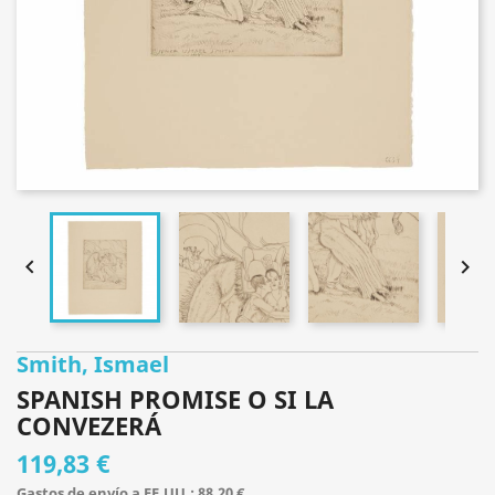


Smith, Ismael
SPANISH PROMISE O SI LA
CONVEZERÁ
119,83 €
Gastos de envío a EE.UU.: 88,20 €