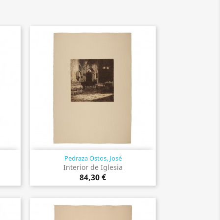
Pedraza Ostos, José
Vista rápida

Interior de Iglesia
84,30 €