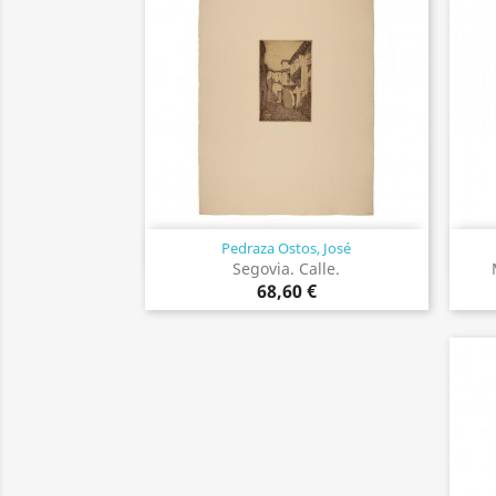
Pedraza Ostos, José
Vista rápida

Segovia. Calle.
68,60 €