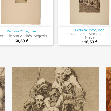
Pedraza Ostos, José
Pedraza Ostos, José
Vista rápida
Vista rápida


Segovia. Santa María la Real
erta de San Andrés. Segovia
Nieva
68,60 €
116,53 €