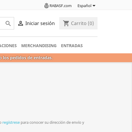

RABASF.com
Español

shopping_cart

Iniciar sesión
Carrito
(0)
ACIONES
MERCHANDISING
ENTRADAS
o los pedidos de entradas.
o
regístrese
para conocer su dirección de envío y