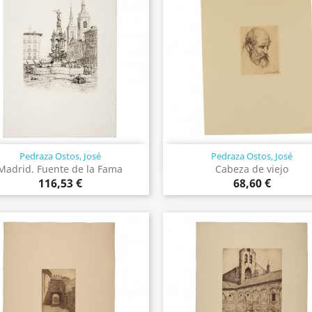
Pedraza Ostos, José
Pedraza Ostos, José
Vista rápida
Vista rápida


Madrid. Fuente de la Fama
Cabeza de viejo
116,53 €
68,60 €