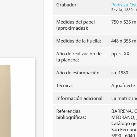
Grabador:
Pedraza Ost
Sevilla, 1880 -
Medidas del papel
750 x 535 
(aproximadas):
Medidas de la huella:
448 x 355 
Año de realización de
pp. s. XX
la plancha:
Año de estampación:
ca. 1980
Técnica:
Aguafuerte
Información adicional:
La matriz in
Referencias
BARRENA, Cl
bibliográficas:
MEDRANO, J
Catálogo ge
San Fernando
5990 - 6040.