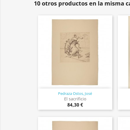
10 otros productos en la misma c
Pedraza Ostos, José
Vista rápida

El sacrificio
84,30 €