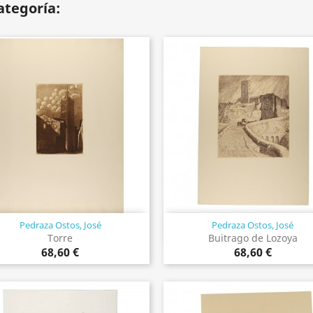
ategoría:
Pedraza Ostos, José
Pedraza Ostos, José
Vista rápida
Vista rápida


Torre
Buitrago de Lozoya
68,60 €
68,60 €