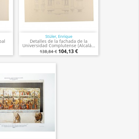
Stüler, Enrique
Vista rápida

pal
Detalles de la fachada de la
Universidad Complutense (Alcalá...
104,13 €
138,84 €