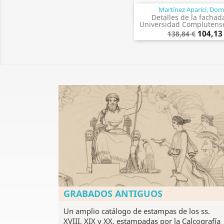
Martínez Aparici, Do
Vista rápid

Detalles de la fachad
Universidad Complutense 
104,13
138,84 €
GRABADOS ANTIGUOS
Un amplio catálogo de estampas de los ss.
XVIII, XIX y XX, estampadas por la Calcografía