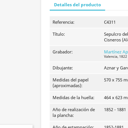
Detalles del producto
Referencia:
C4311
Título:
Sepulcro de
Cisneros (Al
Grabador:
Martínez Ap
Valencia, 1822
Dibujante:
Aznar y Garc
Medidas del papel
570 x 755 
(aproximadas):
Medidas de la huella:
464 x 623 
Año de realización de
1852 - 1881
la plancha:
Año de estampación:
1852-1881