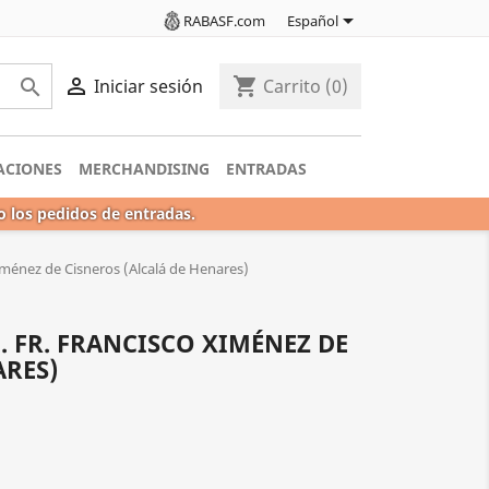

RABASF.com
Español

shopping_cart

Iniciar sesión
Carrito
(0)
ACIONES
MERCHANDISING
ENTRADAS
o los pedidos de entradas.
Ximénez de Cisneros (Alcalá de Henares)
. FR. FRANCISCO XIMÉNEZ DE
ARES)