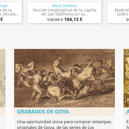
mingo
Buxó, Esteban
a
Vista rápida

a de la
Sección longitudinal de la capilla
Madrid.
(Alcalá...
de San Idelfonso en la...
Isidro
 €
104,13 €
138,84 €
2
GRABADOS DE GOYA
Una oportunidad única para comprar estampas
E
originales de Goya, de las series de
Los
h