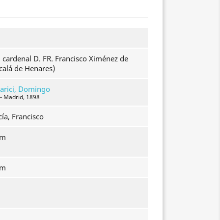
l cardenal D. FR. Francisco Ximénez de
calá de Henares)
arici, Domingo
 - Madrid, 1898
ía, Francisco
mm
mm