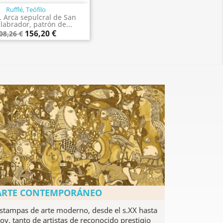
Rufflé, Teófilo
Vista rápida

 Arca sepulcral de San
 labrador, patrón de...
156,20 €
08,26 €
ARTE CONTEMPORÁNEO
stampas de arte moderno, desde el s.XX hasta
oy, tanto de artistas de reconocido prestigio