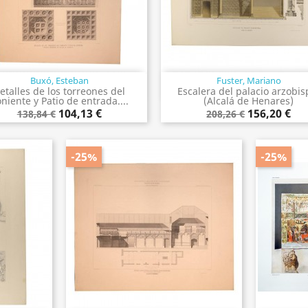
Buxó, Esteban
Fuster, Mariano
Vista rápida
Vista rápida


etalles de los torreones del
Escalera del palacio arzobis
niente y Patio de entrada....
(Alcalá de Henares)
104,13 €
156,20 €
138,84 €
208,26 €
-25%
-25%