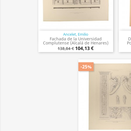
Ancelet, Emilio
Vista rápida

Fachada de la Universidad
D
Complutense (Alcalá de Henares)
Po
104,13 €
138,84 €
-25%