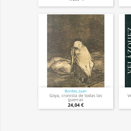
Bordes, Juan
Vista rápida

Goya, cronista de todas las
V
guerras
24,04 €