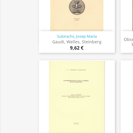
Subirachs, Josep Maria
Vista rápida

Obse
Gaudí, Welles, Steinberg
9,62 €