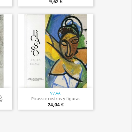
9,62 €
VV.AA.
Vista rápida

ny
Picasso: rostros y figuras
en
24,04 €