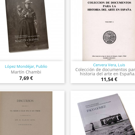
Cervera Vera, Luis
López Mondéjar, Publio
Vista rápida
Vista rápida


Colección de documentos par
Martín Chambi
historia del arte en España.
7,69 €
11,54 €