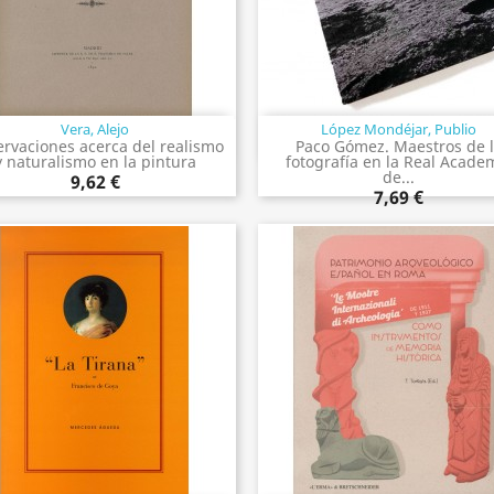
Vera, Alejo
López Mondéjar, Publio
Vista rápida
Vista rápida


rvaciones acerca del realismo
Paco Gómez. Maestros de 
y naturalismo en la pintura
fotografía en la Real Acade
de...
9,62 €
7,69 €