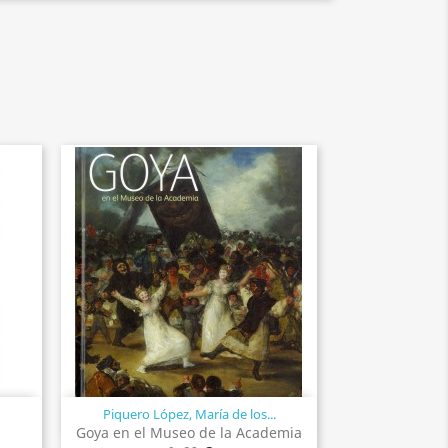
Piquero López, María de los...
Vista rápida

Goya en el Museo de la Academia