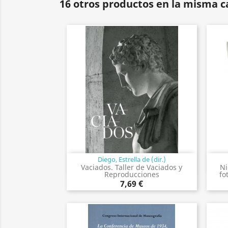
16 otros productos en la misma c
Diego, Estrella de (dir.)
Vista rápida

Vaciados. Taller de Vaciados y
Ni
Reproducciones
fo
7,69 €