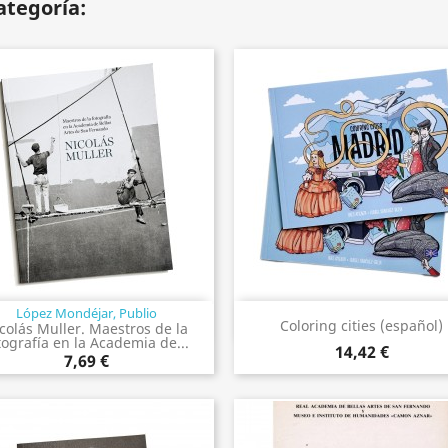
ategoría:
López Mondéjar, Publio
Vista rápida
Vista rápida


Coloring cities (español)
colás Muller. Maestros de la
tografía en la Academia de...
14,42 €
7,69 €