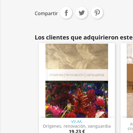
Compartir
Los clientes que adquirieron es
VV.AA.
Vista rápida

F
Orígenes, renovación, vanguardia
cr
19,23 €