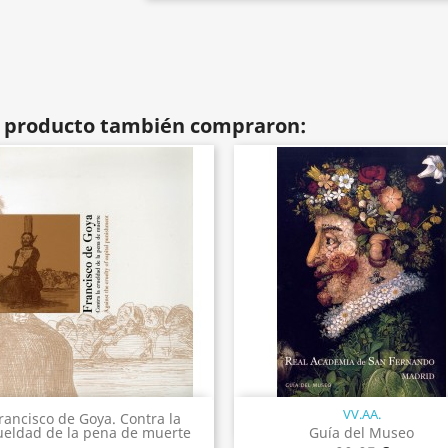
te producto también compraron:
VV.AA.
Vista rápida
Vista rápida


rancisco de Goya. Contra la
Guía del Museo
ueldad de la pena de muerte