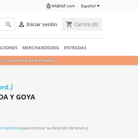

RABASF.com
Español

shopping_cart

Iniciar sesión
Carrito
(0)
ACIONES
MERCHANDISING
ENTRADAS
o los pedidos de entradas.
ord.)
DA Y GOYA
o
regístrese
para conocer su dirección de envío y