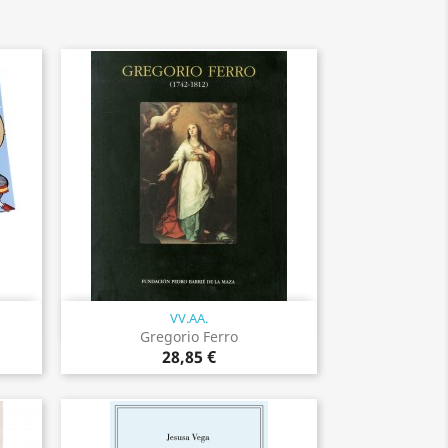
VV.AA.
Vista rápida

Gregorio Ferro
28,85 €