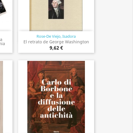
Rose-De Viejo, Isadora
Vista rápida

la
El retrato de George Washington
mia
9,62 €