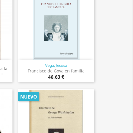
Vega, Jesusa
Vista rápida

a la
Francisco de Goya en familia
..
46,63 €
NUEVO