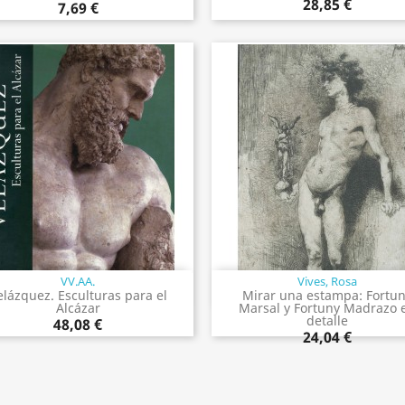
28,85 €
7,69 €
VV.AA.
Vives, Rosa
Vista rápida
Vista rápida


elázquez. Esculturas para el
Mirar una estampa: Fortu
Alcázar
Marsal y Fortuny Madrazo 
detalle
48,08 €
24,04 €