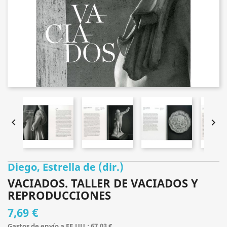


Diego, Estrella de (dir.)
VACIADOS. TALLER DE VACIADOS Y
REPRODUCCIONES
7,69 €
Gastos de envío a EE.UU.: 67,03 €