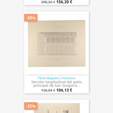
156,20 €
208,26 €
-25%
Pérez Baquero, Francisco
Sección longitudinal del patio
principal de San Gregorio...
104,13 €
138,84 €
-25%