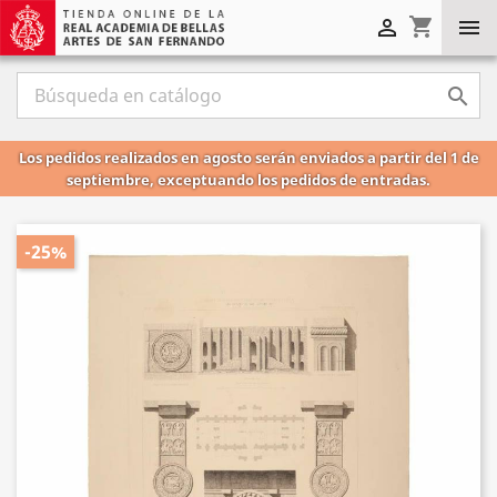
shopping_cart



Los pedidos realizados en agosto serán enviados a partir del 1 de
septiembre, exceptuando los pedidos de entradas.
-25%