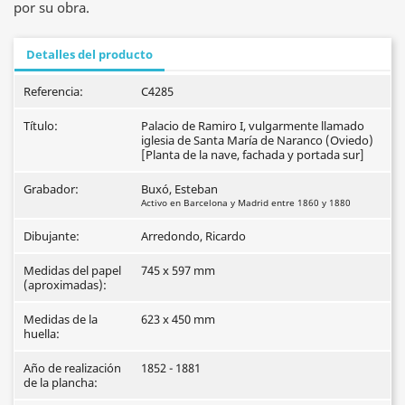
por su obra.
Detalles del producto
Referencia:
C4285
Título:
Palacio de Ramiro I, vulgarmente llamado
iglesia de Santa María de Naranco (Oviedo)
[Planta de la nave, fachada y portada sur]
Grabador:
Buxó, Esteban
Activo en Barcelona y Madrid entre 1860 y 1880
Dibujante:
Arredondo, Ricardo
Medidas del papel
745 x 597 mm
(aproximadas):
Medidas de la
623 x 450 mm
huella:
Año de realización
1852 - 1881
de la plancha: