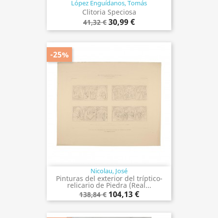
López Enguídanos, Tomás
Clitoria Speciosa
30,99 €
41,32 €
-25%
Nicolau, José
Pinturas del exterior del tríptico-
relicario de Piedra (Real...
104,13 €
138,84 €