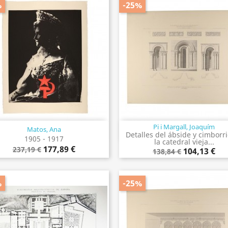
%
-25%
Pi i Margall, Joaquím
Matos, Ana
Vista rápida
Vista rápida


Detalles del ábside y cimborr
1905 - 1917
la catedral vieja...
177,89 €
237,19 €
104,13 €
138,84 €
%
-25%