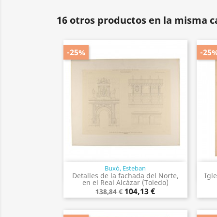
16 otros productos en la misma c
-25%
-25
Buxó, Esteban
Vista rápida

Detalles de la fachada del Norte,
Igl
en el Real Alcázar (Toledo)
104,13 €
138,84 €