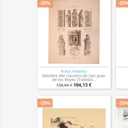
-25%
-25
Kraus, Federico
Vista rápida

Detalles del claustro de San Juan
de los Reyes (Toledo)...
104,13 €
138,84 €
-25%
-25