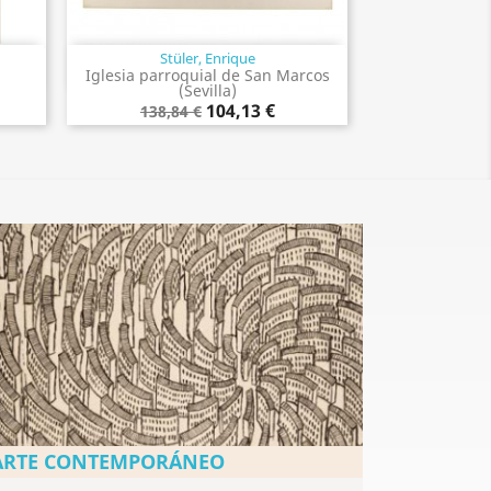
Stüler, Enrique
Vista rápida

Iglesia parroquial de San Marcos
(Sevilla)
104,13 €
138,84 €
ARTE CONTEMPORÁNEO