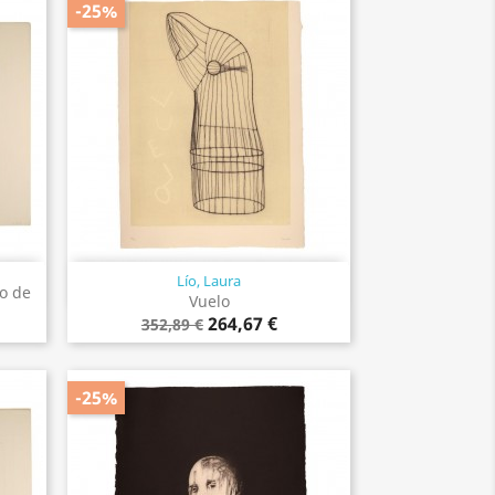
-25%
Lío, Laura
Vista rápida

io de
Vuelo
264,67 €
352,89 €
-25%