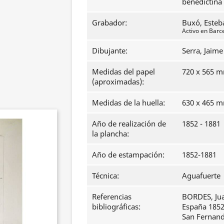
benedictina
Grabador:
Buxó, Esteb
Activo en Barc
Dibujante:
Serra, Jaime
Medidas del papel
720 x 565 
(aproximadas):
Medidas de la huella:
630 x 465 
Año de realización de
1852 - 1881
la plancha:
Año de estampación:
1852-1881
Técnica:
Aguafuerte
Referencias
BORDES, Ju
bibliográficas:
España 1852
San Fernando