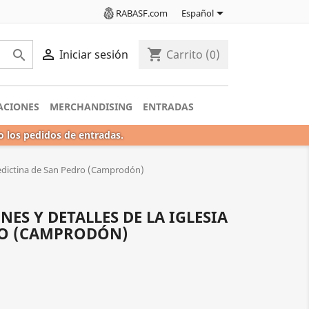

RABASF.com
Español

shopping_cart

Iniciar sesión
Carrito
(0)
ACIONES
MERCHANDISING
ENTRADAS
o los pedidos de entradas.
benedictina de San Pedro (Camprodón)
NES Y DETALLES DE LA IGLESIA
RO (CAMPRODÓN)