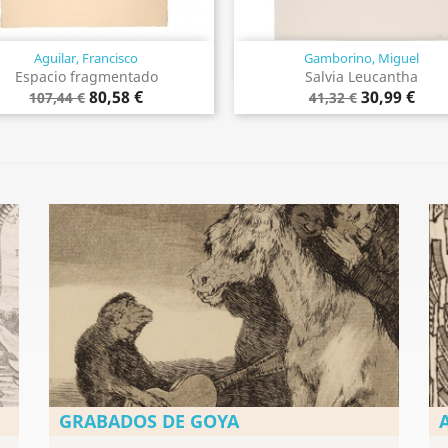
Aguilar, Francisco
Gamborino, Miguel
Vista rápida
Vista rápida


Espacio fragmentado
Salvia Leucantha
80,58 €
30,99 €
107,44 €
41,32 €
GRABADOS DE GOYA