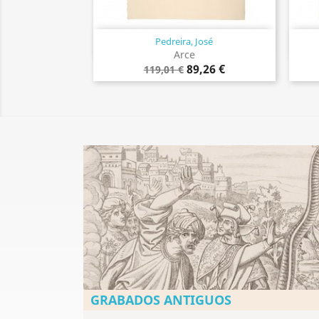
Pedreira, José
Vista rápida

Arce
89,26 €
119,01 €
GRABADOS ANTIGUOS