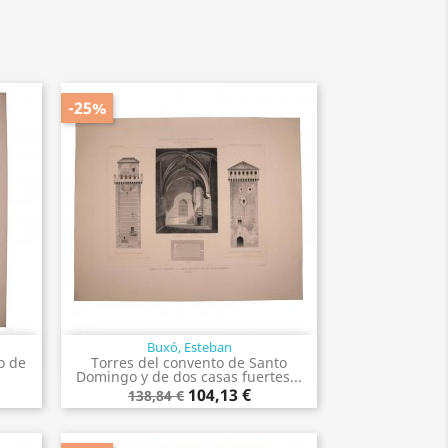
-25%
Buxó, Esteban
Vista rápida

o de
Torres del convento de Santo
Domingo y de dos casas fuertes...
104,13 €
138,84 €