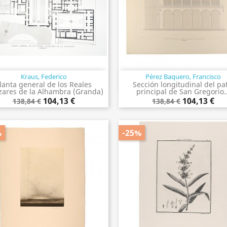
Kraus, Federico
Pérez Baquero, Francisco
Vista rápida
Vista rápida


lanta general de los Reales
Sección longitudinal del pa
zares de la Alhambra (Granda)
principal de San Gregorio..
104,13 €
104,13 €
138,84 €
138,84 €
%
-25%