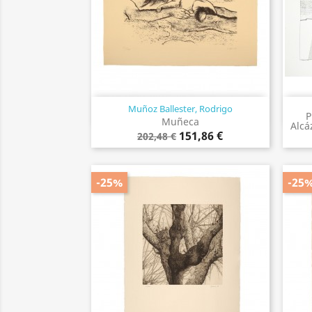
Muñoz Ballester, Rodrigo
Vista rápida

P
Muñeca
Alcá
151,86 €
202,48 €
-25%
-25