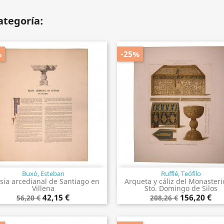
ategoría:
%
-25%
Buxó, Esteban
Rufflé, Teófilo
Vista rápida
Vista rápida


esia arcedianal de Santiago en
Arqueta y cáliz del Monasteri
Villena
Sto. Domingo de Silos
42,15 €
156,20 €
56,20 €
208,26 €