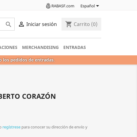

RABASF.com
Español

shopping_cart

Iniciar sesión
Carrito
(0)
ACIONES
MERCHANDISING
ENTRADAS
o los pedidos de entradas.
LBERTO CORAZÓN
o
regístrese
para conocer su dirección de envío y