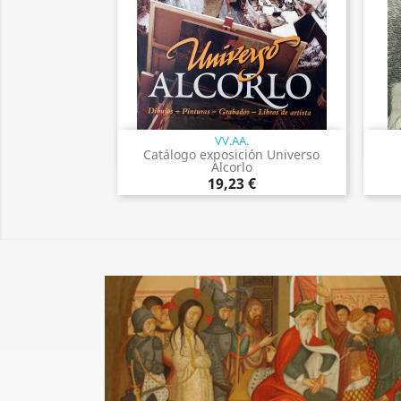
VV.AA.
Vista rápida

Catálogo exposición Universo
Alcorlo
19,23 €