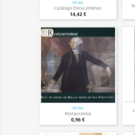
VV.AA.
Vista rápida

V
Catálogo Elena Jiménez
14,42 €
VV.AA.
Vista rápida

L
Restauramos
0,96 €