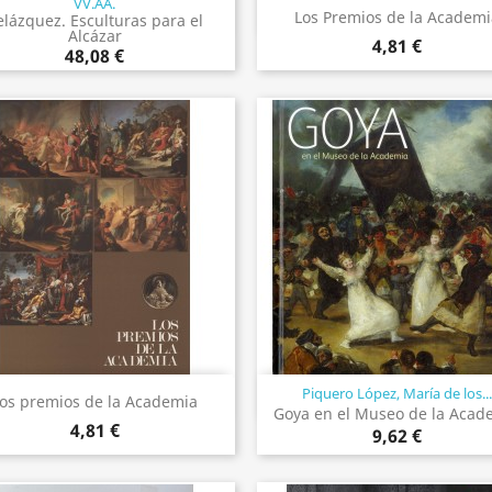
VV.AA.
Vista rápida
Vista rápida


Los Premios de la Academ
elázquez. Esculturas para el
Alcázar
4,81 €
48,08 €
Piquero López, María de los..
Vista rápida
Vista rápida


os premios de la Academia
Goya en el Museo de la Acad
4,81 €
9,62 €