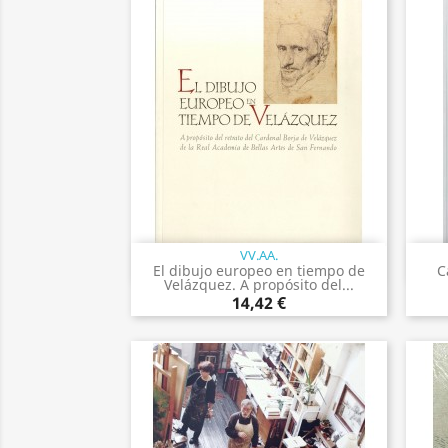
VV.AA.
Vista rápida

El dibujo europeo en tiempo de
C
Velázquez. A propósito del...
14,42 €