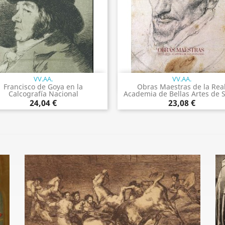
VV.AA.
VV.AA.
Vista rápida
Vista rápida


Francisco de Goya en la
Obras Maestras de la Rea
Calcografía Nacional
Academia de Bellas Artes de S
24,04 €
23,08 €