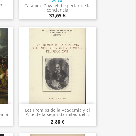
VV.AA.
Vista rápida

ia
Catálogo Goya el despertar de la
conciencia
33,65 €
.
Vista rápida

Los Premios de la Academia y el
emia
Arte de la segunda mitad del...
2,88 €