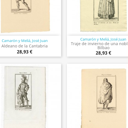
Camarón y Meliá, José Juan
Camarón y Meliá, José Juan
Vista rápida
Vista rápida


Traje de invierno de una nob
Aldeano de la Cantabria
Bilbao
28,93 €
28,93 €