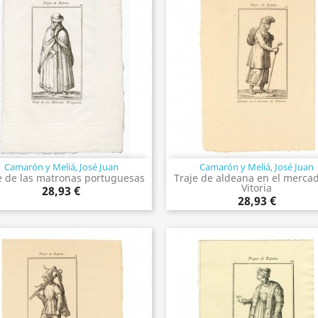
Camarón y Meliá, José Juan
Camarón y Meliá, José Juan
Vista rápida
Vista rápida


e de las matronas portuguesas
Traje de aldeana en el merca
Vitoria
28,93 €
28,93 €