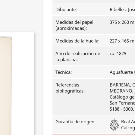
Dibujante:
Ribelles, Jos
Medidas del papel
375 x 260 
(aproximadas):
Medidas de la huella:
227 x 165 
Año de realización de
ca. 1825
la plancha:
Técnica:
Aguafuerte y
Referencias
BARRENA, Cl
bibliográficas:
MEDRANO, J
Catálogo ge
San Fernando
5188 - 5300.
Garantía de origen:
Real A
Calcog