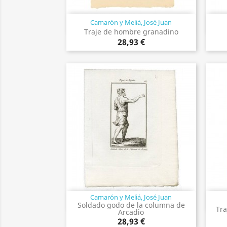
Camarón y Meliá, José Juan
Vista rápida

Traje de hombre granadino
28,93 €
Camarón y Meliá, José Juan
Vista rápida

Soldado godo de la columna de
Tra
Arcadio
28,93 €