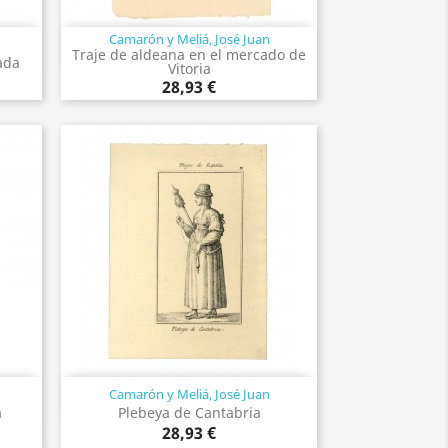
Camarón y Meliá, José Juan
Vista rápida

Traje de aldeana en el mercado de
ada
Vitoria
28,93 €
Camarón y Meliá, José Juan
Vista rápida

a
Plebeya de Cantabria
28,93 €