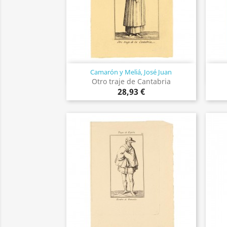
Camarón y Meliá, José Juan
Vista rápida

Otro traje de Cantabria
28,93 €