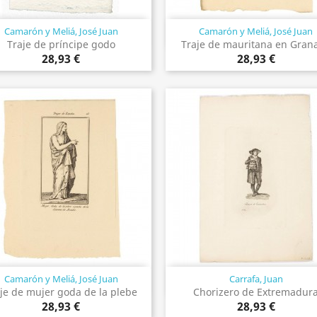
Camarón y Meliá, José Juan
Camarón y Meliá, José Juan
Vista rápida
Vista rápida


Traje de príncipe godo
Traje de mauritana en Gran
28,93 €
28,93 €
Camarón y Meliá, José Juan
Carrafa, Juan
Vista rápida
Vista rápida


je de mujer goda de la plebe
Chorizero de Extremadur
28,93 €
28,93 €