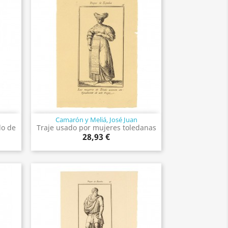
Camarón y Meliá, José Juan
Vista rápida

do de
Traje usado por mujeres toledanas
28,93 €