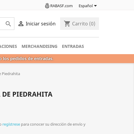

RABASF.com
Español

shopping_cart

Iniciar sesión
Carrito
(0)
ACIONES
MERCHANDISING
ENTRADAS
o los pedidos de entradas.
e Piedrahita
 DE PIEDRAHITA
o
regístrese
para conocer su dirección de envío y