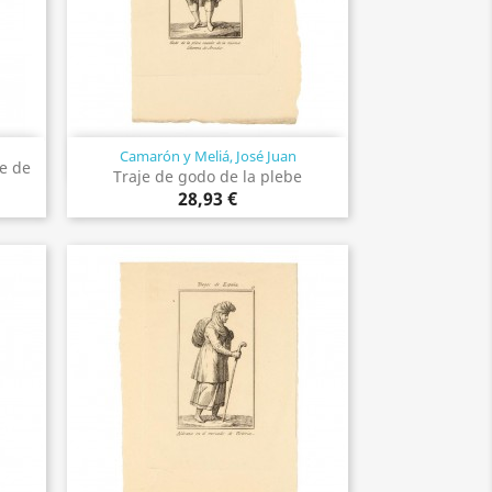
Camarón y Meliá, José Juan
Vista rápida

le de
Traje de godo de la plebe
28,93 €