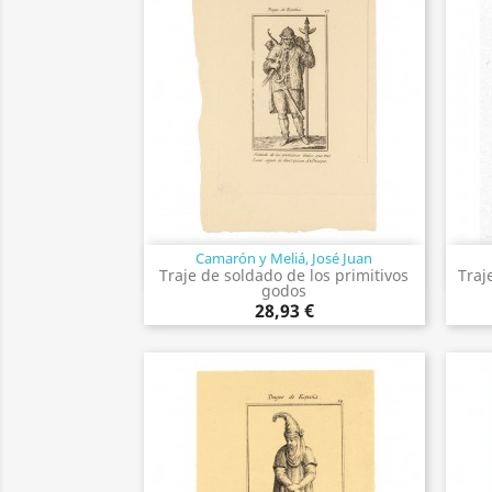
Camarón y Meliá, José Juan
Vista rápida

Traje de soldado de los primitivos
Traj
godos
28,93 €