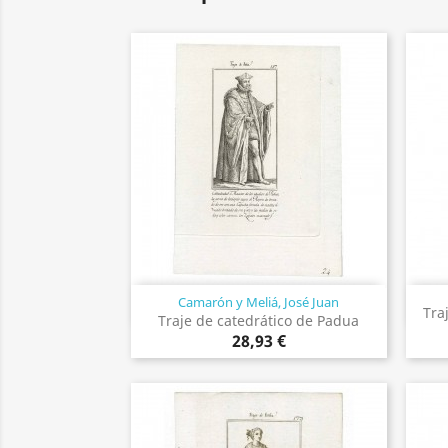
Camarón y Meliá, José Juan
Vista rápida

Tra
Traje de catedrático de Padua
28,93 €