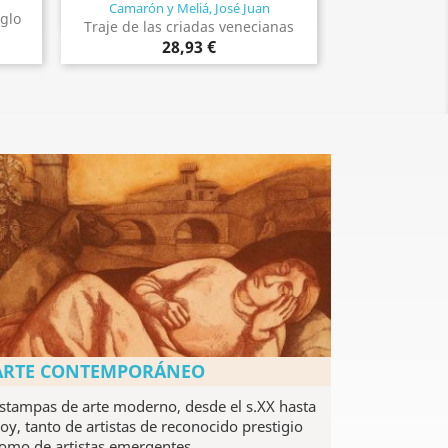
Camarón y Meliá, José Juan
Vista rápida

iglo
Traje de las criadas venecianas
28,93 €
ARTE CONTEMPORÁNEO
stampas de arte moderno, desde el s.XX hasta
oy, tanto de artistas de reconocido prestigio
omo de artistas emergentes.