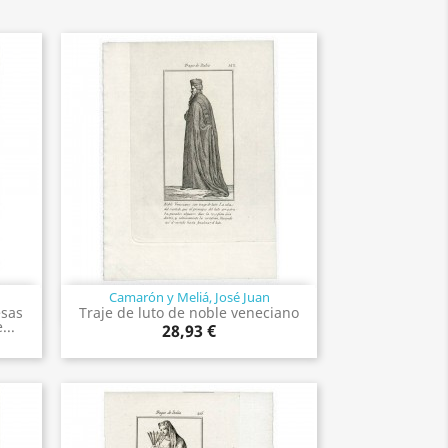
Camarón y Meliá, José Juan
Vista rápida

esas
Traje de luto de noble veneciano
...
28,93 €