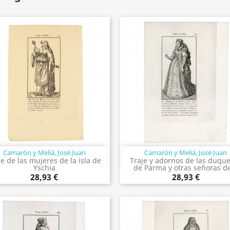
Camarón y Meliá, José Juan
Camarón y Meliá, José Juan
Vista rápida
Vista rápida


je de las mujeres de la isla de
Traje y adornos de las duqu
Yschia
de Parma y otras señoras de
28,93 €
28,93 €