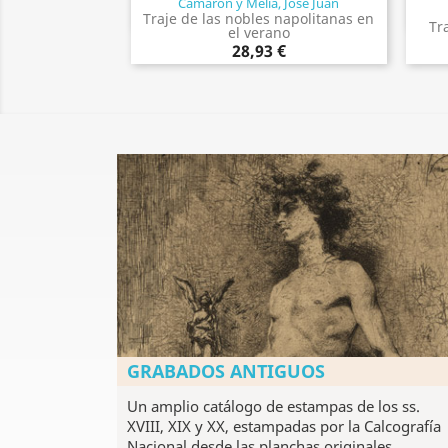
Camarón y Meliá, José Juan
Vista rápida

Traje de las nobles napolitanas en
Tr
el verano
28,93 €
GRABADOS ANTIGUOS
Un amplio catálogo de estampas de los ss.
XVIII, XIX y XX, estampadas por la Calcografía
Nacional desde las planchas originales.