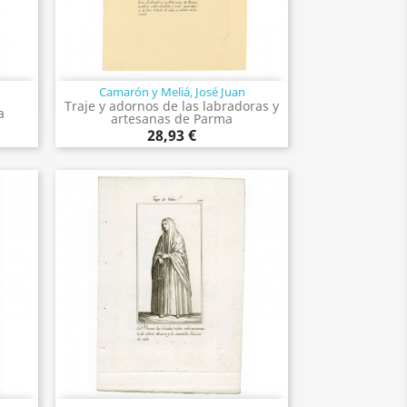
Camarón y Meliá, José Juan
Vista rápida

Traje y adornos de las labradoras y
a
artesanas de Parma
28,93 €