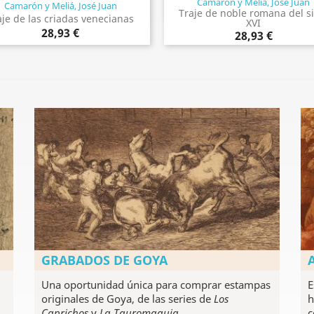
Camarón y Meliá, José Juan
Camarón y Meliá, José Juan
Vista rápida
Vista rápida


Traje de noble romana del s
aje de las criadas venecianas
XVI
28,93 €
28,93 €
GRABADOS DE GOYA
Una oportunidad única para comprar estampas
E
originales de Goya, de las series de
Los
h
Caprichos
y
La Tauromaquia
.
c