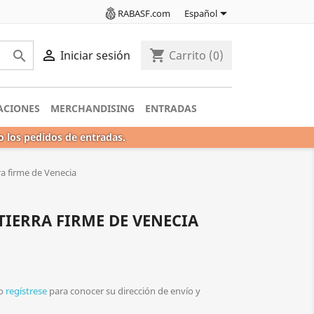

RABASF.com
Español

shopping_cart

Iniciar sesión
Carrito
(0)
ACIONES
MERCHANDISING
ENTRADAS
o los pedidos de entradas.
ra firme de Venecia
 TIERRA FIRME DE VENECIA
o
regístrese
para conocer su dirección de envío y