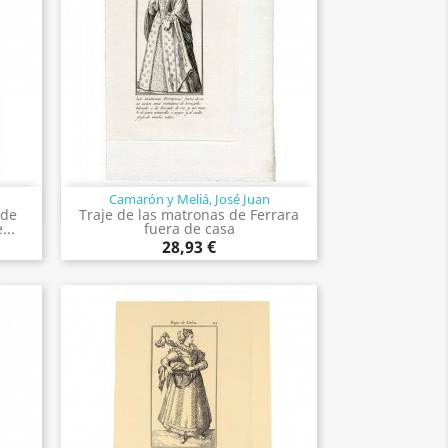
Camarón y Meliá, José Juan
Vista rápida

 de
Traje de las matronas de Ferrara
...
fuera de casa
28,93 €