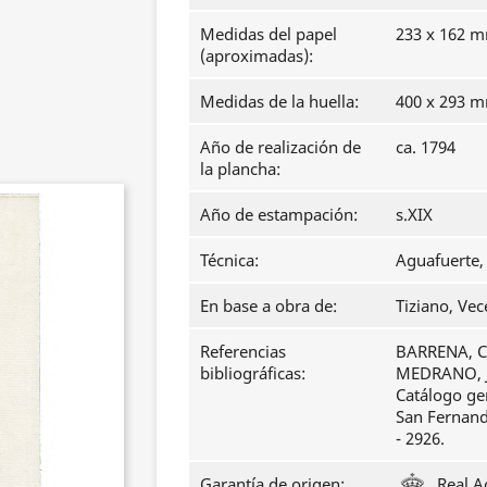
Medidas del papel
233 x 162 
(aproximadas):
Medidas de la huella:
400 x 293 
Año de realización de
ca. 1794
la plancha:
Año de estampación:
s.XIX
Técnica:
Aguafuerte, 
En base a obra de:
Tiziano, Vec
Referencias
BARRENA, Cl
bibliográficas:
MEDRANO, J
Catálogo ge
San Fernando
- 2926.
Garantía de origen:
Real A