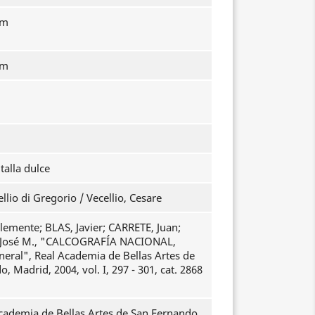
mm
mm
talla dulce
ellio di Gregorio / Vecellio, Cesare
emente; BLAS, Javier; CARRETE, Juan;
osé M., "CALCOGRAFÍA NACIONAL,
neral", Real Academia de Bellas Artes de
, Madrid, 2004, vol. I, 297 - 301, cat. 2868
cademia de Bellas Artes de San Fernando.