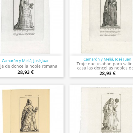
Camarón y Meliá, José Juan
Camarón y Meliá, José Juan
Vista rápida
Vista rápida


Traje que usaban para salir
aje de doncella noble romana
casa las doncellas nobles de
28,93 €
28,93 €