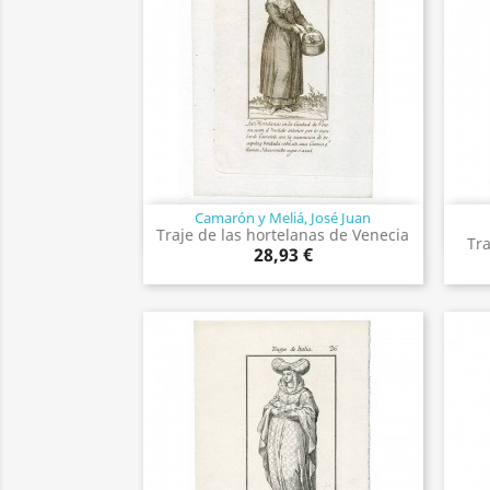
Camarón y Meliá, José Juan
Vista rápida

Traje de las hortelanas de Venecia
Tr
28,93 €