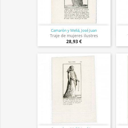
Camarón y Meliá, José Juan
Vista rápida

Traje de mujeres ilustres
28,93 €