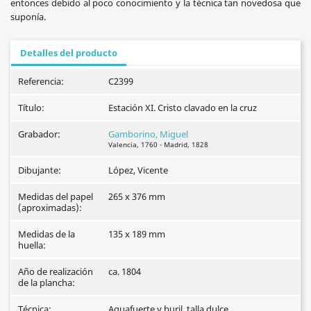
entonces debido al poco conocimiento y la técnica tan novedosa que
suponía.
Detalles del producto
Referencia:
C2399
Título:
Estación XI. Cristo clavado en la cruz
Grabador:
Gamborino, Miguel
Valencia, 1760 - Madrid, 1828
Dibujante:
López, Vicente
Medidas del papel
265 x 376 mm
(aproximadas):
Medidas de la
135 x 189 mm
huella:
Año de realización
ca. 1804
de la plancha:
Técnica:
Aguafuerte y buril, talla dulce