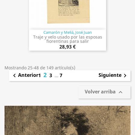
Camarón y Meliá, José Juan
Traje y velo usado por las esposas
fiorentinas para salir
28,93 €
Mostrando 25-48 de 149 artículo(s)
2
Anterior
Siguiente

1
3
…
7

Volver arriba
