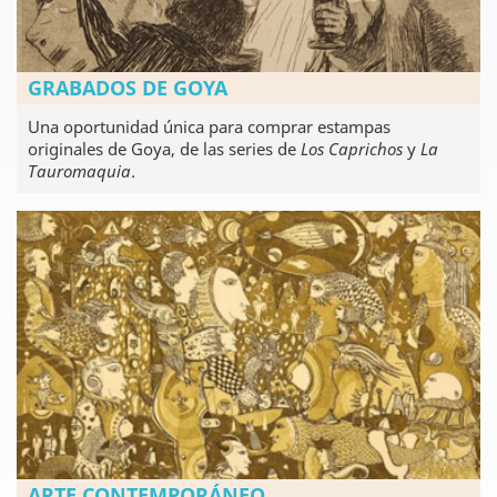
GRABADOS DE GOYA
Una oportunidad única para comprar estampas
originales de Goya, de las series de
Los Caprichos
y
La
Tauromaquia
.
ARTE CONTEMPORÁNEO