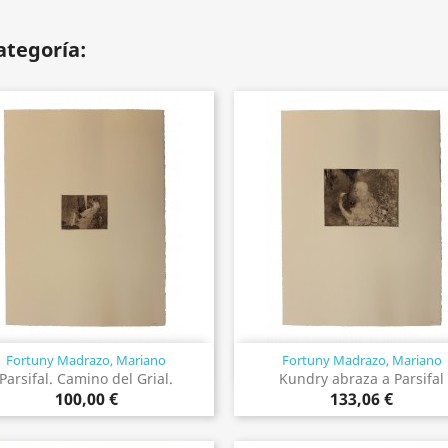
ategoría:
Fortuny Madrazo, Mariano
Fortuny Madrazo, Mariano
Vista rápida
Vista rápida


Parsifal. Camino del Grial.
Kundry abraza a Parsifal
100,00 €
133,06 €