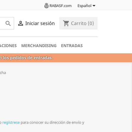

RABASF.com
Español

shopping_cart

Iniciar sesión
Carrito
(0)
ACIONES
MERCHANDISING
ENTRADAS
o los pedidos de entradas.
ucha
o
regístrese
para conocer su dirección de envío y