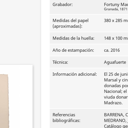
Grabador:
Fortuny Ma
Granada, 1871 -
Medidas del papel
380 x 285 
(aproximadas):
Medidas de la huella:
148 x 100 
Año de estampación:
ca. 2016
Técnica:
Aguafuerte
Información adicional:
El 25 de jun
Marsal y ci
donadas por 
Nacional; el
viuda donar
Madrazo.
Referencias
BARRENA, Cl
bibliográficas:
MEDRANO, J
Catálogo ge