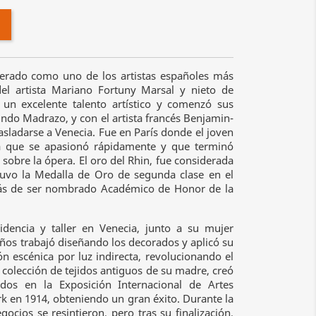
derado como uno de los artistas españoles más
del artista Mariano Fortuny Marsal y nieto de
un excelente talento artístico y comenzó sus
undo Madrazo, y con el artista francés Benjamin-
asladarse a Venecia. Fue en París donde el joven
a que se apasionó rápidamente y que terminó
obre la ópera. El oro del Rhin, fue considerada
tuvo la Medalla de Oro de segunda clase en el
más de ser nombrado Académico de Honor de la
sidencia y taller en Venecia, junto a su mujer
años trabajó diseñando los decorados y aplicó su
n escénica por luz indirecta, revolucionando el
 colección de tejidos antiguos de su madre, creó
dos en la Exposición Internacional de Artes
k en 1914, obteniendo un gran éxito. Durante la
ios se resintieron, pero tras su finalización,