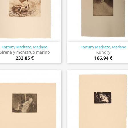
Fortuny Madrazo, Mariano
Fortuny Madrazo, Mariano
Vista rápida
Vista rápida


Sirena y monstruo marino
Kundry
232,85 €
166,94 €