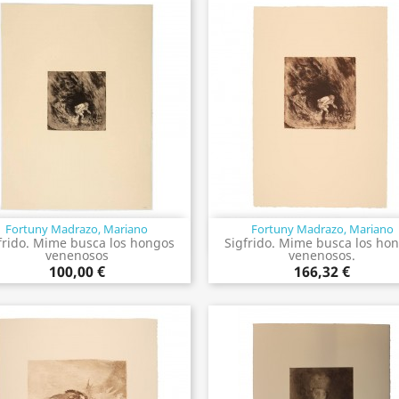
Fortuny Madrazo, Mariano
Fortuny Madrazo, Mariano
Vista rápida
Vista rápida


frido. Mime busca los hongos
Sigfrido. Mime busca los ho
venenosos
venenosos.
100,00 €
166,32 €