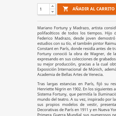

AÑADIR AL CARRITO
Mariano Fortuny y Madrazo, artista consi
polifacéticos de todos los tiempos. Hijo 
Federico Madrazo, desde joven demostró 
estudios con su tío, el también pintor Raim
Constant en París, donde residía antes de tr
Fortuny conoció la obra de Wagner, de l
expresando en sus colecciones de grabados s
su mejor producción, gracias a la cual ob
Exposición Internacional de Múnich, ade
Academia de Bellas Artes de Venecia.
Tras largas estancias en París, fijó su re
Henriette Nigrin en 1902. En los siguientes 
Sistema Fortuny, que permitía la Iluminació
mundo del teatro. A su vez, inspirado por la
sus propios modelos de vestir, presenta
Decorativas de París en 1911 y en Nueva Yor
Primera Guerra Mundial sus numerosos negoc