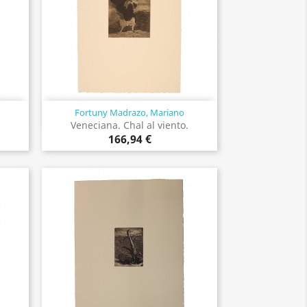
Fortuny Madrazo, Mariano
Vista rápida

Veneciana. Chal al viento.
166,94 €