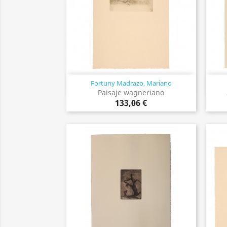
Fortuny Madrazo, Mariano
Vista rápida

Paisaje wagneriano
133,06 €