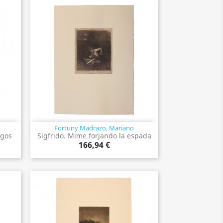
Fortuny Madrazo, Mariano
Vista rápida

ngos
Sigfrido. Mime forjando la espada
166,94 €