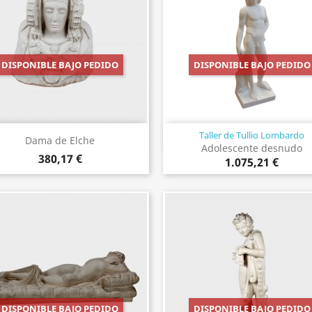
DISPONIBLE BAJO PEDIDO
DISPONIBLE BAJO PEDIDO
Taller de Tullio Lombardo
Vista rápida
Vista rápida


Dama de Elche
Adolescente desnudo
380,17 €
1.075,21 €
DISPONIBLE BAJO PEDIDO
DISPONIBLE BAJO PEDIDO