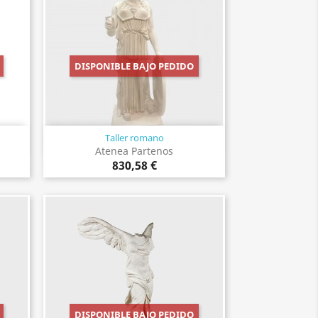
DISPONIBLE BAJO PEDIDO
Taller romano
Vista rápida

Atenea Partenos
830,58 €
DISPONIBLE BAJO PEDIDO