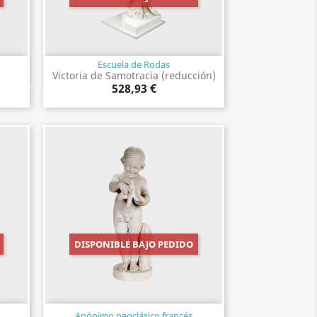
Escuela de Rodas
Vista rápida

Victoria de Samotracia (reducción)
528,93 €
DISPONIBLE BAJO PEDIDO
Anónimo neoclásico francés