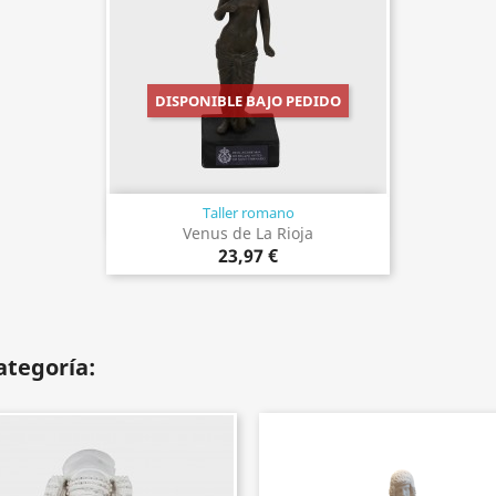
DISPONIBLE BAJO PEDIDO
Taller romano
Vista rápida

Venus de La Rioja
23,97 €
ategoría: