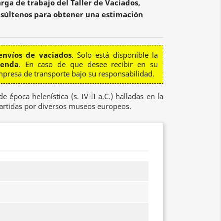
rga de trabajo del Taller de Vaciados,
súltenos para obtener una estimación
envíos de vaciados
. Solo está disponible la
ienda
. En caso de que desee recibir en su
mpresa de transporte bajo su responsabilidad.
e época helenística (s. IV-II a.C.) halladas en la
artidas por diversos museos europeos.