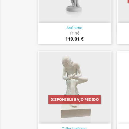
Anónimo
Vista rápida

Friné
119,01 €
DISPONIBLE BAJO PEDIDO
Taller helénico