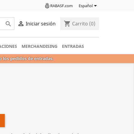

RABASF.com
Español

shopping_cart

Iniciar sesión
Carrito
(0)
ACIONES
MERCHANDISING
ENTRADAS
o los pedidos de entradas.