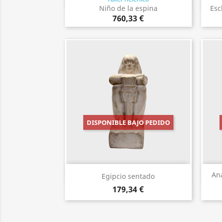
Vista rápida

Niño de la espina
Esc
760,33 €
DISPONIBLE BAJO PEDIDO
Vista rápida

An
Egipcio sentado
179,34 €