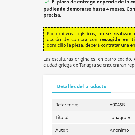

El plazo de entrega depende de la ca
pudiendo demorarse hasta 4 meses. Con
precisa.
Por motivos logísticos,
no se realizan 
opción de compra con
recogida en t
domicilio la pieza, deberá contratar una e
Las esculturas originales, en barro cocido, d
ciudad griega de Tanagra se encuentran rep
Detalles del producto
Referencia:
V0045B
Título:
Tanagra B
Autor:
Anónimo