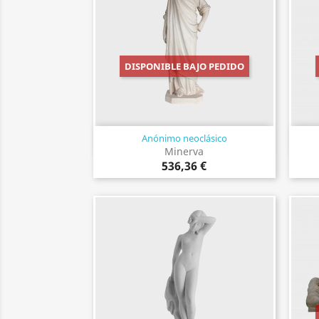
DISPONIBLE BAJO PEDIDO
Anónimo neoclásico
Vista rápida

Minerva
536,36 €