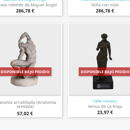
Vista rápida
Vista rápida


lavo rebelde de Miguel Ángel
Niña con nido
286,78 €
286,78 €
DISPONIBLE BAJO PEDIDO
DISPONIBLE BAJO PEDIDO
Taller romano
Vista rápida
Vista rápida


atomía arrodillada (Anatomía
Venus de La Rioja
sentada)
23,97 €
57,02 €