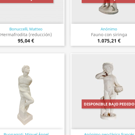
Bonuccelli, Matteo
Anónimo
Vista rápida
Vista rápida


Hermafrodita (reducción)
Fauno con siringa
95,04 €
1.075,21 €
DISPONIBLE BAJO PEDIDO
Buonarroti, Miguel Ángel
Anónimo neoclásico francés