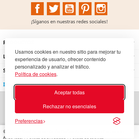
Facebook
Twitter
YouTube
Pinterest
Instagram
¡Síganos en nuestras redes sociales!
PRODUCTOS

Usamos cookies en nuestro sitio para mejorar tu
LA INSTITUCIÓN

experiencia de usuario, ofrecer contenido
personalizado y analizar el tráfico.
SU CUENTA

Política de cookies
.
INFORMACIÓN DE LA TIENDA
Aceptar todas
Rechazar no esenciales
Preferencias
© 2026 - Real Academia de Bellas Artes de San Fernando
Aviso legal
|
Política de privacidad
|
Política de cookies