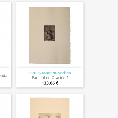
Fortuny Madrazo, Mariano
Vista rápida

spada
Parsifal en Oración I
133,06 €