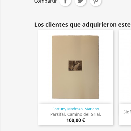
Compartir
Los clientes que adquirieron es
Fortuny Madrazo, Mariano
Vista rápida

Sig
Parsifal. Camino del Grial.
100,00 €