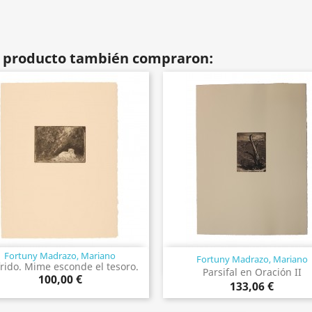
te producto también compraron:
Fortuny Madrazo, Mariano
Fortuny Madrazo, Mariano
Vista rápida
Vista rápida


frido. Mime esconde el tesoro.
Parsifal en Oración II
100,00 €
133,06 €