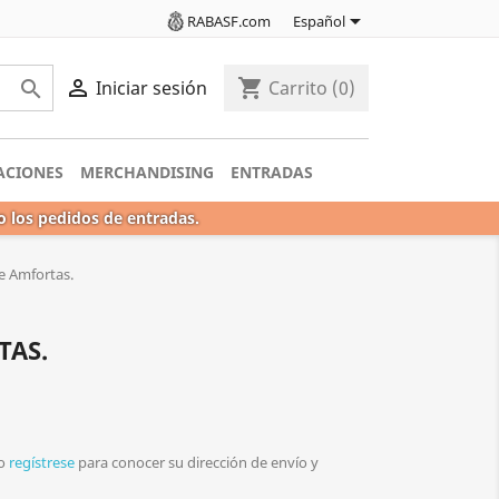

RABASF.com
Español

shopping_cart

Iniciar sesión
Carrito
(0)
ACIONES
MERCHANDISING
ENTRADAS
o los pedidos de entradas.
de Amfortas.
TAS.
o
regístrese
para conocer su dirección de envío y