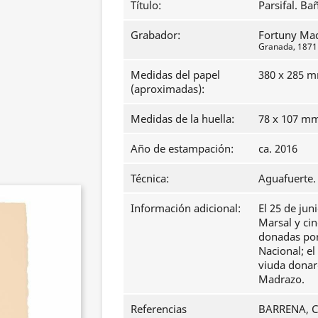
Título:
Parsifal. Ba
Grabador:
Fortuny Ma
Granada, 1871 -
Medidas del papel
380 x 285 
(aproximadas):
Medidas de la huella:
78 x 107 m
Año de estampación:
ca. 2016
Técnica:
Aguafuerte.
Información adicional:
El 25 de jun
Marsal y ci
donadas por 
Nacional; el
viuda donar
Madrazo.
Referencias
BARRENA, Cl