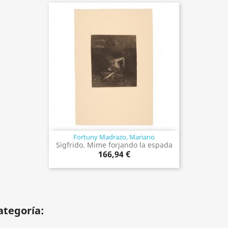
Fortuny Madrazo, Mariano
Vista rápida

Sigfrido. Mime forjando la espada
166,94 €
ategoría: