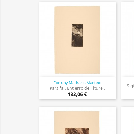
Fortuny Madrazo, Mariano
Vista rápida

Sig
Parsifal. Entierro de Titurel.
133,06 €