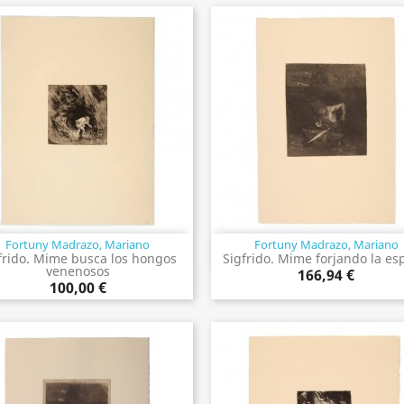
Fortuny Madrazo, Mariano
Fortuny Madrazo, Mariano
Vista rápida
Vista rápida


frido. Mime busca los hongos
Sigfrido. Mime forjando la e
venenosos
166,94 €
100,00 €